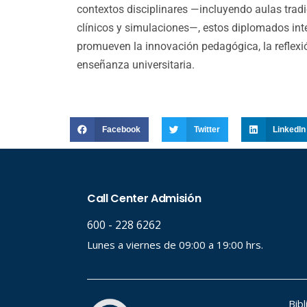
contextos disciplinares —incluyendo aulas tradic
clínicos y simulaciones—, estos diplomados inte
promueven la innovación pedagógica, la reflexió
enseñanza universitaria.
Facebook
Twitter
LinkedIn