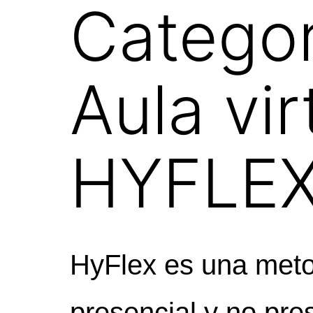
Categor
Aula vir
HYFLE
HyFlex es una meto
presencial y no pre