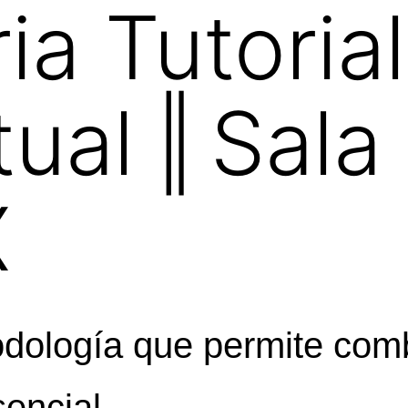
ia Tutoria
tual ‖ Sala
X
dología que permite comb
sencial.