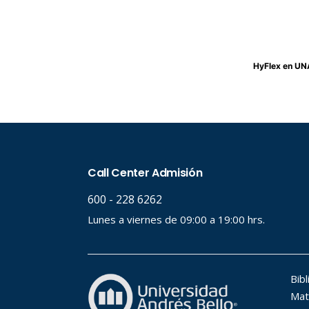
HyFlex en U