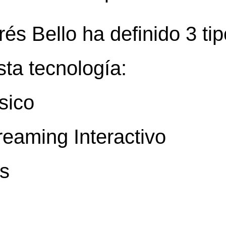
és Bello ha definido 3 ti
ta tecnología:
sico
reaming Interactivo
es