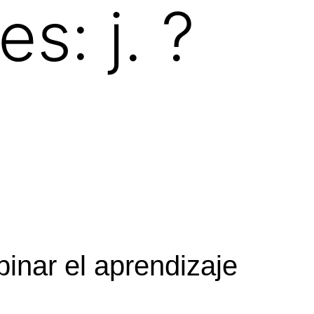
les:
j. ?
inar el aprendizaje