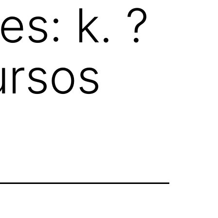
les:
k. ?
ursos