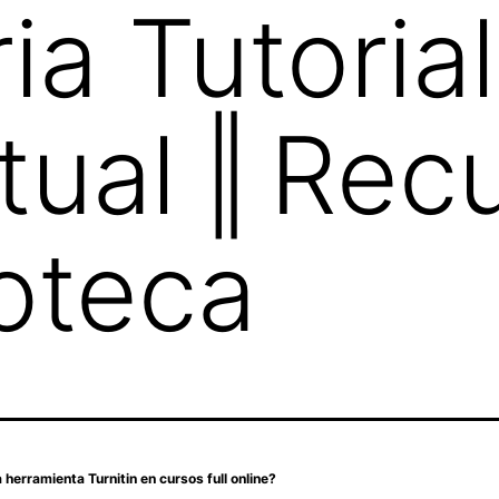
ia Tutoria
rtual ‖ Rec
ioteca
herramienta Turnitin en cursos full online?