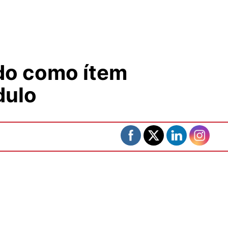
do como ítem
dulo