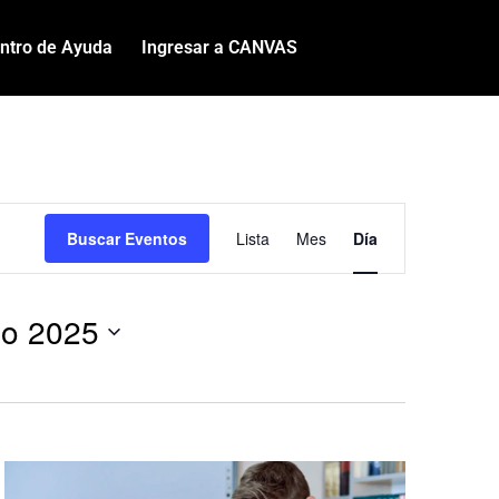
ntro de Ayuda
Ingresar a CANVAS
Navegació
Buscar Eventos
Lista
Mes
Día
de
vistas
go 2025
de
Evento