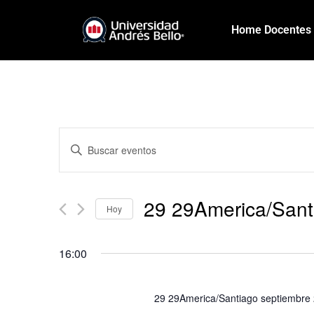
Home Docentes
Introduce
Navegación
la
palabra
de
clave.
29 29America/Sant
Busca
búsqueda
Hoy
Eventos
Seleccionar
para
y
fecha.
la
16:00
palabra
vistas
clave.
29 29America/Santiago septiembre
de