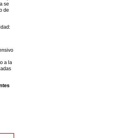
a se
vo de
idad:
ensivo
o a la
ciadas
ntes