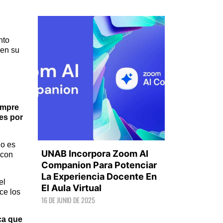
nto
 en su
empre
es por
io es
UNAB Incorpora Zoom AI
 con
Companion Para Potenciar
La Experiencia Docente En
el
El Aula Virtual
ce los
LEER +
16 DE JUNIO DE 2025
ca que