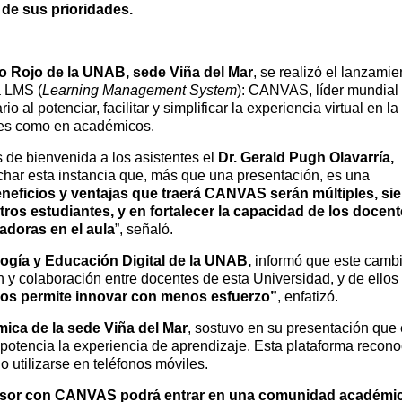
de sus prioridades.
io Rojo de la UNAB, sede Viña del Mar
, se realizó el lanzamie
a LMS (
Learning Management System
): CANVAS, líder mundial
o al potenciar, facilitar y simplificar la experiencia virtual en la
tes como en académicos.
 de bienvenida a los asistentes el
Dr. Gerald Pugh Olavarría,
har esta instancia que, más que una presentación, es una
neficios y ventajas que traerá CANVAS serán múltiples, si
ros estudiantes, y en fortalecer la capacidad de los docent
adoras en el aula
”, señaló.
logía y Educación Digital de la UNAB,
informó que este camb
n y colaboración entre docentes de esta Universidad, y de ellos
nos permite innovar con menos esfuerzo”
, enfatizó.
mica de la sede Viña del Mar
, sostuvo en su presentación que 
potencia la experiencia de aprendizaje. Esta plataforma recono
 utilizarse en teléfonos móviles.
fesor con CANVAS podrá entrar en una comunidad académi