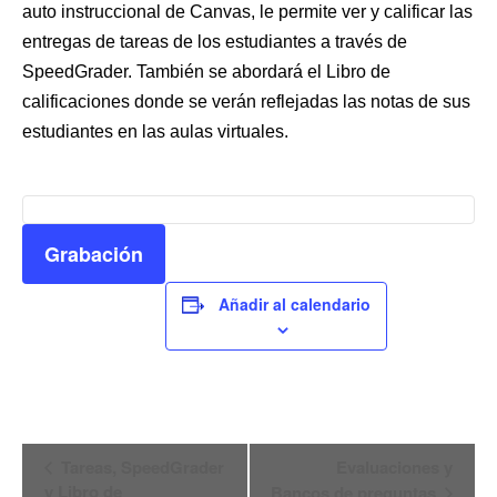
auto instruccional de Canvas, le permite ver y calificar las
entregas de tareas de los estudiantes a través de
SpeedGrader. También se abordará el Libro de
calificaciones donde se verán reflejadas las notas de sus
estudiantes en las aulas virtuales.
Grabación
Añadir al calendario
Navegación
Tareas, SpeedGrader
Evaluaciones y
y Libro de
Bancos de preguntas