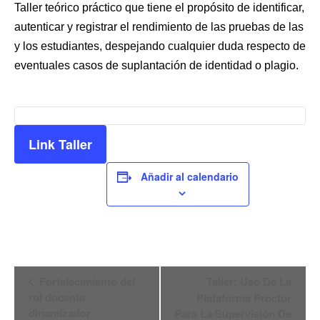
Taller teórico práctico que tiene el propósito de identificar,
autenticar y registrar el rendimiento de las pruebas de las
y los estudiantes, despejando cualquier duda respecto de
eventuales casos de suplantación de identidad o plagio.
Link Taller
Añadir al calendario
Navegación
Fortalecimiento del
Taller: Uso De La
rol docente
Plataforma Proctor
del
dinamizador
Para La Supervisión De