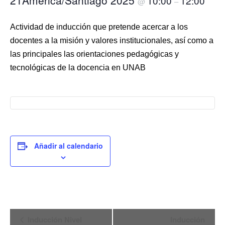
21America/Santiago 2025
10:00
12:00
@
–
Actividad de inducción que pretende acercar a los
docentes a la misión y valores institucionales, así como a
las principales las orientaciones pedagógicas y
tecnológicas de la docencia en UNAB
Añadir al calendario
Navegación
Inducción Nivel
Inducción