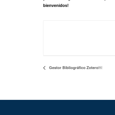
bienvenidos!
Navegación
Gestor Bibliográfico Zotero￼
del
Evento