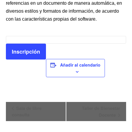
referencias en un documento de manera automática, en
diversos estilos y formatos de información, de acuerdo
con las características propias del software.
Inscripción
Añadir al calendario
Navegación
Sala de libre
Taller de Bienestar
consulta
Docente
del
Evento